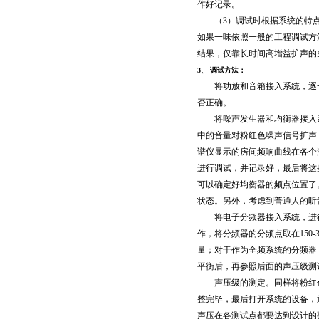
作好记录。
（3）调试时根据系统的特点
如果一味依照一般的工程调试方
结果，仅靠长时间高增益扩声的
3、 调试方法：
将功放和音箱接入系统，逐一
否正确。
将噪声发生器和均衡器接入系
中的音量对粉红色噪声信号扩声，
谱仪显示的房间频响曲线在各个
进行调试，并记录好，最后将这
可以确定好均衡器的频点位置了
状态。另外，考虑到普通人的听
将电子分频器接入系统，进行
作，将分频器的分频点取在150
量；对于作为全频系统的分频器
平衡后，再参照后面的声压级测
声压级的测定。同样将粉红色
整完毕，最后打开系统的设备，
声压在各测试点都要达到设计的