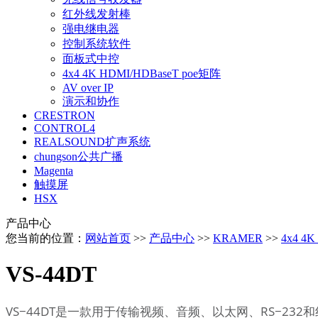
红外线发射棒
强电继电器
控制系统软件
面板式中控
4x4 4K HDMI/HDBaseT poe矩阵
AV over IP
演示和协作
CRESTRON
CONTROL4
REALSOUND扩声系统
chungson公共广播
Magenta
触摸屏
HSX
产品中心
您当前的位置：
网站首页
>>
产品中心
>>
KRAMER
>>
4x4 4
VS-44DT
VS−44DT是一款用于传输视频、音频、以太网、RS−232和红