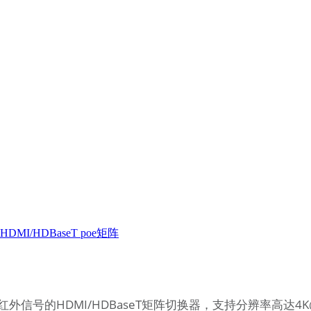
K HDMI/HDBaseT poe矩阵
外信号的HDMI/HDBaseT矩阵切换器，支持分辨率高达4K@