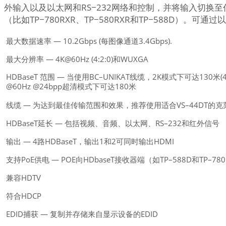
外输入以及以太网和RS−232网络和控制，并将输入切换至任意
（比如TP−780RXR、TP−580RXR和TP−588D）。可
最大数据速率 — 10.2Gbps (每图像通道3.4Gbps).
最大分辨率 — 4K@60Hz (4:2:0)和WUXGA
HDBaseT 范围 — 当使用BC–UNIKAT线缆，2K模式下可达130米(430
@60Hz @24bpp超清模式下可达180米
线缆 — 为达到最佳传输范围和效果，推荐使用适合VS–44DT的
HDBaseT延长 — 包括视频、音频、以太网、RS–232和红外信号
输出 — 4路HDBaseT，输出1和2可同时输出HDMI
支持PoE供电 — POE向HDbaseT接收器端（如TP–588D和TP–78
兼容HDTV
符合HDCP
EDID捕获 — 复制并存储来自显示设备的EDID