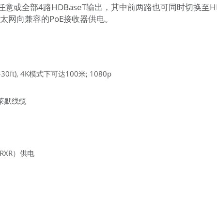
或全部4路HDBaseT输出，其中前两路也可同时切换至HDM
通过以太网向兼容的PoE接收器供电。
ft), 4K模式下可达100米; 1080p
克莱默线缆
0RXR）供电