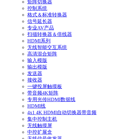
矩阵切换器
控制系统
格式＆标准转换器
信号延长器
专业AV产品
扫描转换器＆倍线器
HDMI系列
无线智能交互系统
高清混合矩阵
输入模版
输出模版
发送器
接收器
一键投屏触摸板
带音频4K矩阵
专用光传HDMI数据线
HDMI线
4x1 4K HDMI自动切换器带音频
集中控制主机
无线触摸屏
中控扩展盒
无线信号收发器